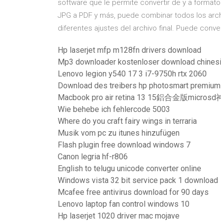
software que le permite convertir de y a format
JPG a PDF y más, puede combinar todos los arch
diferentes ajustes del archivo final. Puede conve
Hp laserjet mfp m128fn drivers download
Mp3 downloader kostenloser download chinesi
Lenovo legion y540 17 3 i7-9750h rtx 2060
Download des treibers hp photosmart premium 
Macbook pro air retina 13 15鋁合金版micr
Wie behebe ich fehlercode 5003
Where do you craft fairy wings in terraria
Musik vom pc zu itunes hinzufügen
Flash plugin free download windows 7
Canon legria hf-r806
English to telugu unicode converter online
Windows vista 32 bit service pack 1 download
Mcafee free antivirus download for 90 days
Lenovo laptop fan control windows 10
Hp laserjet 1020 driver mac mojave