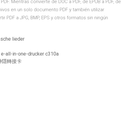
o PDF. Mientras convierte de DOC a PDF, de EPUB a PDF, de
ivos en un solo documento PDF y también utilizar
rtir PDF a JPG, BMP, EPS y otros formatos sin ningún
sche lieder
e-all-in-one-drucker c310a
osd神隱轉接卡