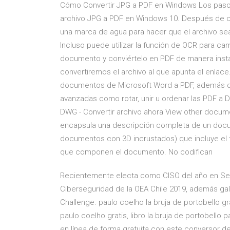
Cómo Convertir JPG a PDF en Windows Los pasos a
archivo JPG a PDF en Windows 10. Después de co
una marca de agua para hacer que el archivo se
Incluso puede utilizar la función de OCR para ca
documento y conviértelo en PDF de manera inst
convertiremos el archivo al que apunta el enlace
documentos de Microsoft Word a PDF, además d
avanzadas como rotar, unir u ordenar las PDF a D
DWG - Convertir archivo ahora View other docume
encapsula una descripción completa de un docum
documentos con 3D incrustados) que incluye el t
que componen el documento. No codifican
Recientemente electa como CISO del año en Segu
Ciberseguridad de la OEA Chile 2019, además g
Challenge. paulo coelho la bruja de portobello gr
paulo coelho gratis, libro la bruja de portobello 
en línea de forma gratuita con este conversor de 