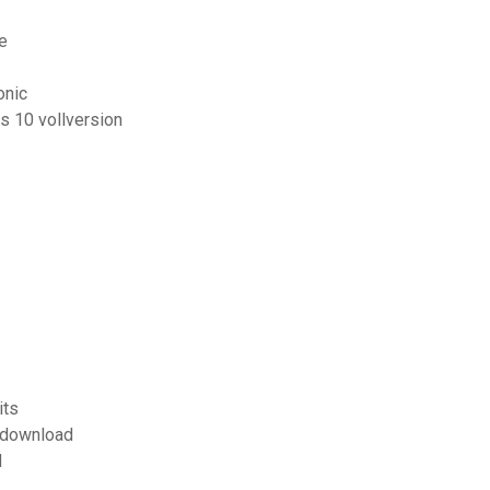
e
onic
 10 vollversion
its
k download
d