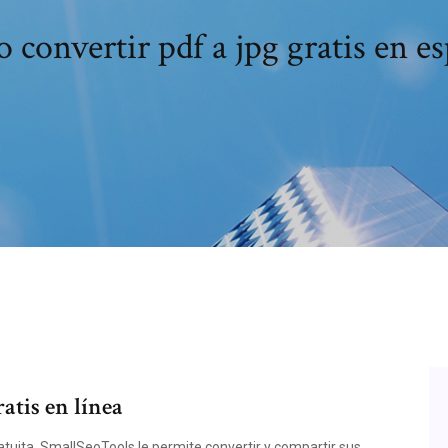
convertir pdf a jpg gratis en e
atis en línea
tuita. SmallSeoTools le permite convertir y compartir sus