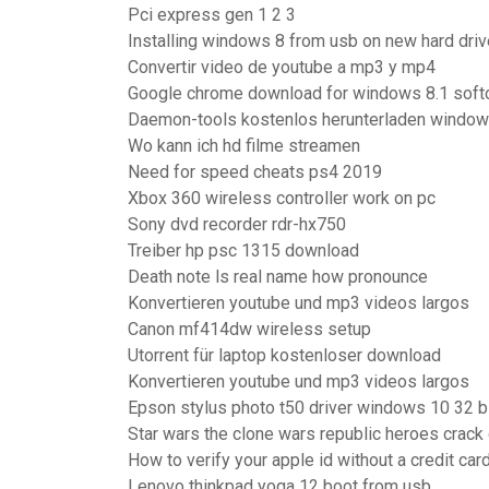
Pci express gen 1 2 3
Installing windows 8 from usb on new hard driv
Convertir video de youtube a mp3 y mp4
Google chrome download for windows 8.1 soft
Daemon-tools kostenlos herunterladen windows
Wo kann ich hd filme streamen
Need for speed cheats ps4 2019
Xbox 360 wireless controller work on pc
Sony dvd recorder rdr-hx750
Treiber hp psc 1315 download
Death note ls real name how pronounce
Konvertieren youtube und mp3 videos largos
Canon mf414dw wireless setup
Utorrent für laptop kostenloser download
Konvertieren youtube und mp3 videos largos
Epson stylus photo t50 driver windows 10 32 b
Star wars the clone wars republic heroes crac
How to verify your apple id without a credit car
Lenovo thinkpad yoga 12 boot from usb