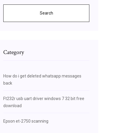
Search
Category
How do i get deleted whatsapp messages
back
Ft232r usb uart driver windows 7 32 bit free
download
Epson et-2750 scanning