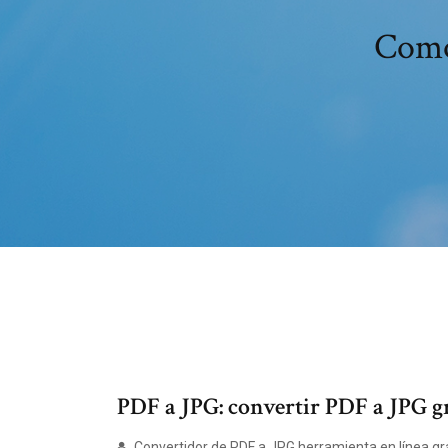
Como 
PDF a JPG: convertir PDF a JPG gr
Convertidor de PDF a JPG herramienta en línea gra