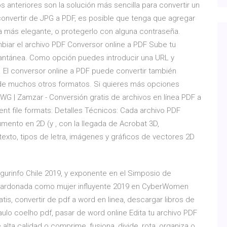
nteriores son la solución más sencilla para convertir un
nvertir de JPG a PDF, es posible que tenga que agregar
a más elegante, o protegerlo con alguna contraseña.
mbiar el archivo PDF Conversor online a PDF Sube tu
antánea. Como opción puedes introducir una URL y
. El conversor online a PDF puede convertir también
e muchos otros formatos. Si quieres más opciones
WG | Zamzar - Conversión gratis de archivos en línea PDF a
nt file formats: Detalles Técnicos: Cada archivo PDF
ento en 2D (y , con la llegada de Acrobat 3D,
exto, tipos de letra, imágenes y gráficos de vectores 2D
rinfo Chile 2019, y exponente en el Simposio de
alardonada como mujer influyente 2019 en CyberWomen
atis, convertir de pdf a word en linea, descargar libros de
paulo coelho pdf, pasar de word online Edita tu archivo PDF
alta calidad o comprime, fusiona, divide, rota, organiza o